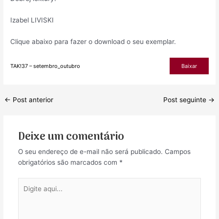
Izabel LIVISKI
Clique abaixo para fazer o download o seu exemplar.
TAK!37 – setembro_outubro
Baixar
Post
←
Post anterior
Post seguinte
→
navigation
Deixe um comentário
O seu endereço de e-mail não será publicado.
Campos
obrigatórios são marcados com
*
Digite
aqui...