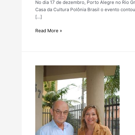
No dia 17 de dezembro, Porto Alegre no Rio G
Casa da Cultura Polônia Brasil o evento contou
[…]
Paulo
Read More »
Leminski,
sua
origem
e
influência
polonesa
em
exposição
na
capital
gaúcha.