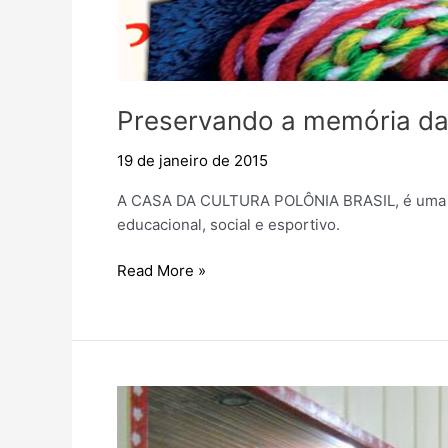
Preservando a memória da 
19 de janeiro de 2015
A CASA DA CULTURA POLÔNIA BRASIL, é uma enti
educacional, social e esportivo.
Preservando
Read More »
a
memória
da
Cultura
da
Polônia
no