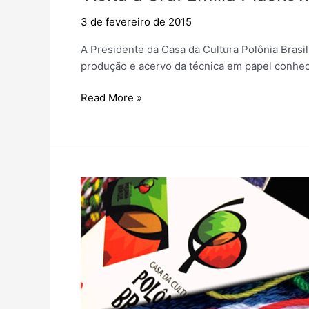
3 de fevereiro de 2015
A Presidente da Casa da Cultura Polônia Brasil,
produção e acervo da técnica em papel conheci
Visita
Read More »
a
Sra.
Emília
Piaskowski.