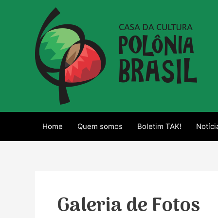
Ir
para
o
conteúdo
Home
Quem somos
Boletim TAK!
Notíci
Galeria de Fotos